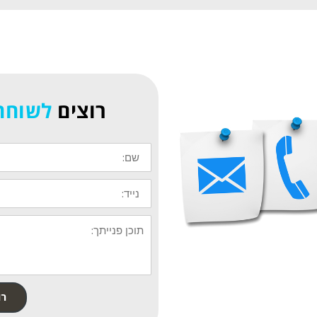
רוצים
לשוחח
רו